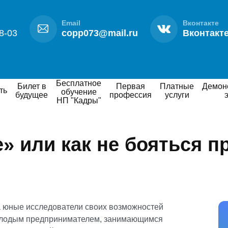
Email
Вконтакте
8-03
copp073@mail.ru
Вконтакт
Бесплатное
Билет в
Первая
Платные
Демонстрационный
ть
обучение
будущее
профессия
услуги
НП "Кадры"
» или как не бояться п
а юные исследователи своих возможностей
олодым предпринимателем, занимающимся