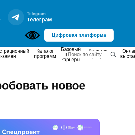
Telegram
е
Телеграм
Цифровая платформа
Базовый
Каталог
Календарь
Онлайн
центр
экзамен
программ
мероприятий
выста
карьеры
робовать новое