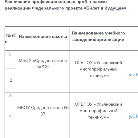
Расписание профессиональных проб в рамках
реализации Федерального проекта «Билет в будущее»
Наименование учебного
№
п/
Наименование школы
заведения/организации
п
1
МБОУ «Средняя школа
ОГБПОУ «Ульяновский
№ 52»
многопрофильный
ул. 
техникум»
2
3
ОГБПОУ «Ульяновский
МБОУ Средняя школа №
многопрофильный
37
4
ул. 
техникум»