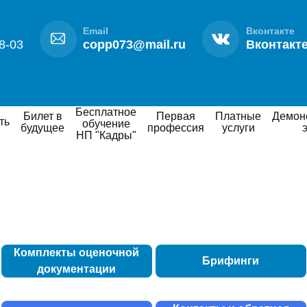
Email
Вконтакте
8-03
copp073@mail.ru
Вконтакт
Бесплатное
Билет в
Первая
Платные
Демонстрационный
ть
обучение
будущее
профессия
услуги
НП "Кадры"
Комплекты оценочной
Брифинги
документации