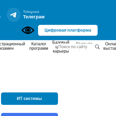
Telegram
е
Телеграм
Цифровая платформа
Базовый
Каталог
Календарь
Онлайн
центр
экзамен
программ
мероприятий
выста
карьеры
ИТ системы