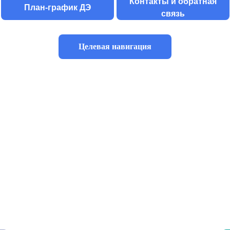
Контакты и обратная
План-график ДЭ
связь
Целевая навигация