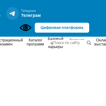
Telegram
е
Телеграм
Цифровая платформа
Базовый
Каталог
Календарь
Онлайн
центр
экзамен
программ
мероприятий
выста
карьеры