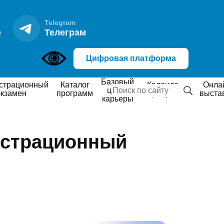
Telegram
е
Телеграм
Цифровая платформа
Базовый
Каталог
Календарь
Онлайн
центр
экзамен
программ
мероприятий
выста
карьеры
нстрационный