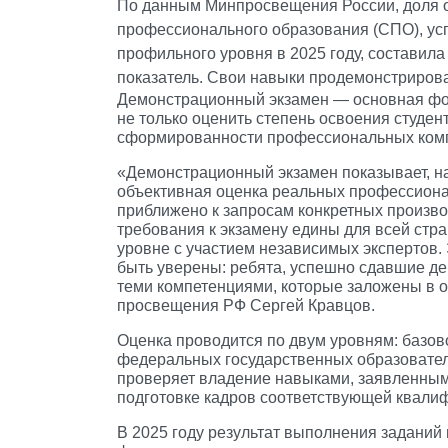
По данным Минпросвещения России, доля 
профессионального образования (СПО), у
профильного уровня в 2025 году, составила
показатель. Свои навыки продемонстриров
Демонстрационный экзамен — основная фо
не только оценить степень освоения студен
сформированности профессиональных ком
«Демонстрационный экзамен показывает, на
объективная оценка реальных профессион
приближено к запросам конкретных произво
требования к экзамену едины для всей ст
уровне с участием независимых экспертов. 
быть уверены: ребята, успешно сдавшие д
теми компетенциями, которые заложены в 
просвещения РФ Сергей Кравцов.
Оценка проводится по двум уровням: базо
федеральных государственных образовател
проверяет владение навыками, заявленным
подготовке кадров соответствующей квали
В 2025 году результат выполнения заданий 