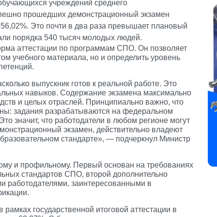
обучающихся учреждений среднего
спешно прошедших демонстрационный экзамен
 56,02%. Это почти в два раза превышает плановый
али порядка 540 тысяч молодых людей.
рма аттестации по программам СПО. Он позволяет
том учебного материала, но и определить уровень
петенций.
сколько выпускник готов к реальной работе. Это
альных навыков. Содержание экзамена максимально
дств и целых отраслей. Принципиально важно, что
раны: задания разрабатываются на федеральном
Это значит, что работодатели в любом регионе могут
емонстрационный экзамен, действительно владеют
образовательном стандарте», — подчеркнул Министр
вому и профильному. Первый основан на требованиях
ьных стандартов СПО, второй дополнительно
и работодателями, заинтересованными в
фикации.
в рамках государственной итоговой аттестации в