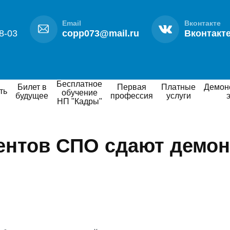
Email
Вконтакте
8-03
copp073@mail.ru
Вконтакт
Бесплатное
Билет в
Первая
Платные
Демонстрационный
ть
обучение
будущее
профессия
услуги
НП "Кадры"
ентов СПО сдают демо