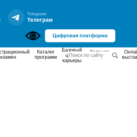
Telegram
е
Телеграм
Цифровая платформа
Базовый
Каталог
Календарь
Онлайн
центр
экзамен
программ
мероприятий
выста
карьеры