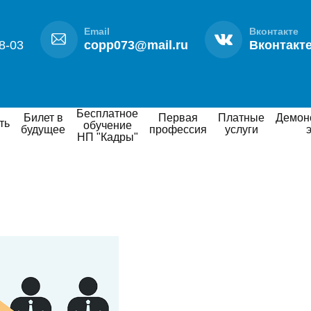
Email
Вконтакте
8-03
copp073@mail.ru
Вконтакт
Бесплатное
Билет в
Первая
Платные
Демонстрационный
ть
обучение
будущее
профессия
услуги
НП "Кадры"