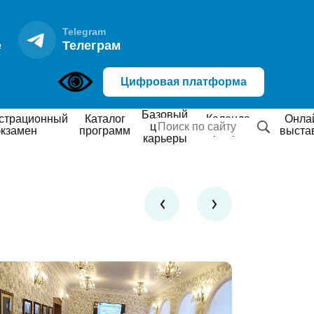
Telegram
е
Телеграм
Цифровая платформа
Базовый
Каталог
Календарь
Онлайн
центр
экзамен
программ
мероприятий
выста
карьеры