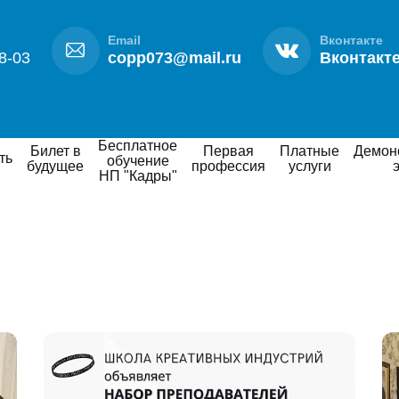
Email
Вконтакте
8-03
copp073@mail.ru
Вконтакт
Бесплатное
Билет в
Первая
Платные
Демонстрационный
ть
обучение
будущее
профессия
услуги
НП "Кадры"